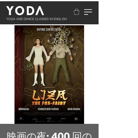
YOGA AND DANCE CLASSES IN ENGLISH
映画の夜: 400 回の