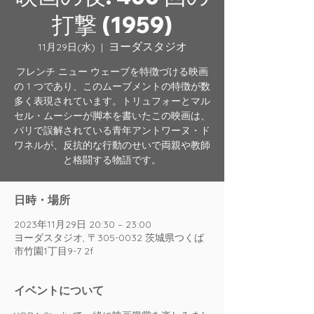
打撃 (1959)
ヨーダスタジオ
11月29日(水)
  |  
フレンチ ニュー ウェーブを特徴づける映画
の 1 つであり、このムーブメントの特徴が数
多く表現されています。トリュフォーとマル
セル・ムーシーが脚本を書いたこの映画は、
パリで誤解されている青年アントワーヌ・ド
ワネルが、反抗的な行動のせいで両親や教師
と格闘する物語です。
日時・場所
2023年11月29日 20:30 – 23:00
ヨーダスタジオ, 〒305-0032 茨城県つくば
市竹園1丁目9-7 2f
イベントについて