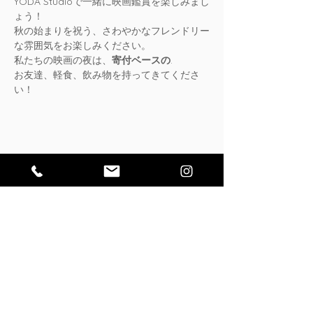
YODA Studioで一緒に映画鑑賞を楽しみまし
ょう！
秋の始まりを祝う、さわやかなフレンドリー
な雰囲気をお楽しみください。
私たちの映画の夜は、
寄付ベースの
. 
お友達、軽食、飲み物を持ってきてくださ
い！
このイベントをシェア
サポート
よく
ある
質問
特定商取引法