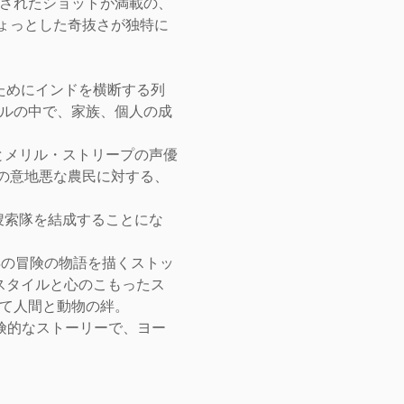
成されたショットが満載の、
ょっとした奇抜さが独特に
るためにインドを横断する列
イルの中で、家族、個人の成
とメリル・ストリープの声優
人の意地悪な農民に対する、
、捜索隊を結成することにな
年の冒険の物語を描くストッ
スタイルと心のこもったス
して人間と動物の絆。
冒険的なストーリーで、ヨー