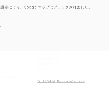
 の設定により、Google マップはブロックされました。
ア
サポート
よくある質問
特定商取引法
支払方法
プライバシー・
ポリシー
yodastudio.jp
-6758
Do Not Sell My Personal Information