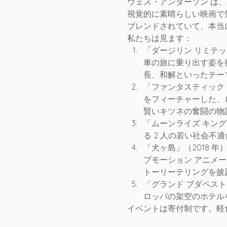
ウェス・アンダーソン
 は
視覚的に素晴らしい映画で
ブレンドされていて、本当
私たちは見ます：
「ダージリン リミテッ
車の旅に乗り出す姿を
長、和解といったテー
「ファンタスティック
をフィーチャーした、
賢いキツネの奮闘の物
「ムーンライズ キング
る 2 人の若い社会不
「犬ヶ島」（2018
プモーション アニメ
トーリーテリングを披
「グランド ブダペスト
ロッパの架空のホテル
イベントは寄付制です。軽