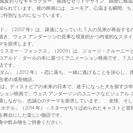
、風変わりなキャラクター、複雑なセットデザイン、綿密に構
知られています。彼の映画には、ユーモア、心温まる瞬間、ち
に特別なものになっています。
ド」（2007 年）は、疎遠になっていた 3 人の兄弟が再会す
描き、ウェス アンダーソンの見事な視覚的かつ内省的なスタ
マを探求します。
 ミスター・フォックス」（2009）は、ジョージ・クルーニー
ロアルド・ダールの本に基づくアニメーション映画です。 3 
語です。
ダム」（2012 年） – 恋に落ち、一緒に逃げることを決心し
適合者の成長物語。
 年）は、ディストピアの未来の日本で、迷子になった犬を探す少
ーション映画で、ウェス アンダーソンのユニークなビジュアル 
露しながら、忠誠心のテーマを探求しています。 、友情、そ
 ホテル」（2014 年） – スターがちりばめられたキャストと
を舞台にした楽しい物語です。
食や飲み物をご持参ください。 