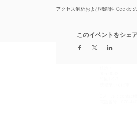
アクセス解析および機能性 Cookie
このイベントをシェ
連絡先
住所：
305-0032
竹園1-9-7
茨城県つくば市
Eメール：
contact@
電話番号：070-4406