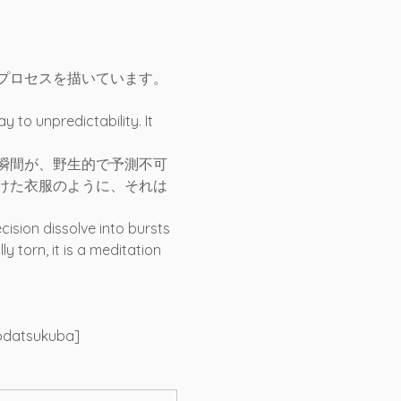
プロセスを描いています。
。
 to unpredictability. It 
瞬間が、野生的で予測不可
けた衣服のように、それは
sion dissolve into bursts 
y torn, it is a meditation 
odatsukuba]