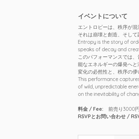
イベントについて
エントロピーは、秩序が混
それは崩壊と創造、そして
Entropy is the story of ord
speaks of decay and creat
このパフォーマンスでは、
能なエネルギーの爆発へと
変化の必然性と、秩序の儚
This performance captures
of wild, unpredictable energ
on the inevitability of cha
料金 / Fee:
　前売り3000円
RSVPとお問い合わせ / RSVP &