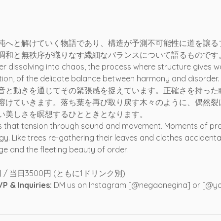
沌へと解けていく物語であり、構造が予測不可能性に道を譲る
調和と無秩序が織りなす繊細なバランスについて語るものです
er dissolving into chaos, the process where structure gives way
ion, of the delicate balance between harmony and disorder.
音と動きを通じてその緊張感を捉えています。正確さを持った
溶けていきます。落ち葉を再び取り戻す木々のように、偶然裂
い美しさを瞑想するひとときとなります。
 that tension through sound and movement. Moments of preci
y. Like trees re-gathering their leaves and clothes accidentall
nge and the fleeting beauty of order.
 / 当日3500円 (ともに1ドリンク別)
 Inquiries:
 DM us on Instagram [@negaonegina] or [@y