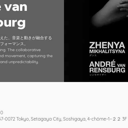
 van
burg
えた、音楽と動きが融合する
フォーマンス。
ning. The collaborative
nd movement, capturing the
and unpredictability.
00
57-0072 Tokyo, Setagaya City, Soshigaya, 4-chōme−1−２２ 3F