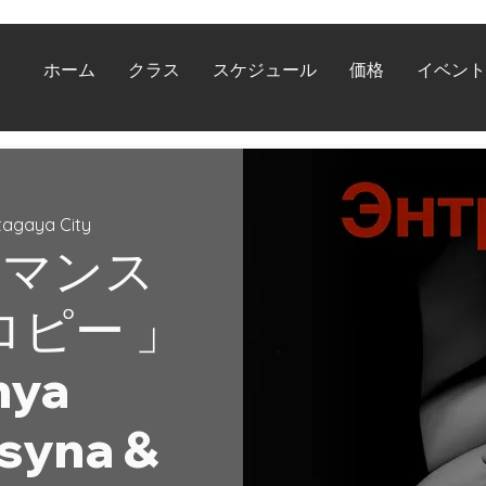
ホーム
クラス
スケジュール
価格
イベント
tagaya City
ーマンス
ロピー 」
nya
tsyna &