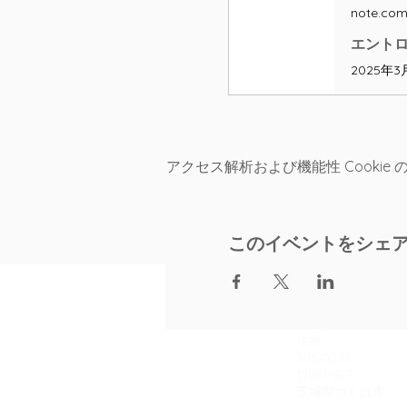
note.co
エントロピー
アクセス解析および機能性 Cookie
このイベントをシェ
連絡先
住所：
305-0032
竹園1-9-7
茨城県つくば市