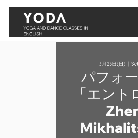
YOGA AND DANCE CLASSES IN
ENGLISH
3月23日(日)
  |  
Se
パフォ
「エント
Zhe
Mikhali