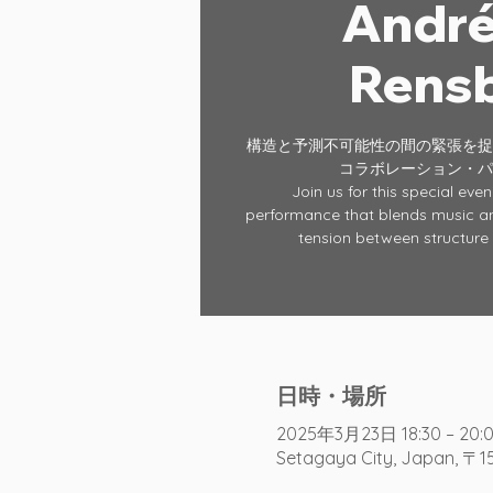
André
Rens
構造と予測不可能性の間の緊張を捉
コラボレーション・パ
Join us for this special eve
performance that blends music a
tension between structure 
日時・場所
2025年3月23日 18:30 – 20:
Setagaya City, Japan, 〒1