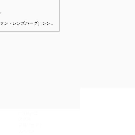
イ
2025年3月23日(日) 「エントロピー」 出演 André van Rensburg（アンドレ・ヴァン・レンズバーグ）シンセサイザー Zhenya Mikhalitsyna（ゼニャ・ミハリツィナ）ダンス 時間 開場6:00pm 開演6:30pm 料金 前売り3000円 / 当日3500円 (ともに1ドリンク別) 場所 ムリウイ 予約 korewa@gmail.com エントロピー エントロピーは、秩序が混沌へと解けていく物語であり、構造が予測不可能性に道を譲るプロセスを描いています。それは崩壊と創造、そして調和と無秩序が織りなす繊細なバランスについて語るものです。
サイトマップ
​YODAとは
​クラス
プロジェクト
スペース