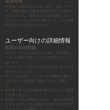
保持時間
本文書に別段の定めがない限り、個人データ
は、収集目的に必要な期間処理および保存さ
れるものとし、適用される法的義務により、
またはユーザーの同意に基づいて、より長期
間保存される場合があります。
ユーザー向けの詳細情報
処理の法的根拠
以下のいずれかに該当する場合、所有者はユ
ーザーに関する個人データを処理することが
あります。
ユーザーは 1 つ以上の特定の目的に対して同
意を与えています。
データの提供は、ユーザーとの契約の履行お
よび/または契約前の義務のために必要で
す。
所有者が従う法的義務を遵守するために処理
が必要である。
処理は、公共の利益のために、または所有者
に与えられた公的な権限の行使のために実行
されるタスクに関連しています。