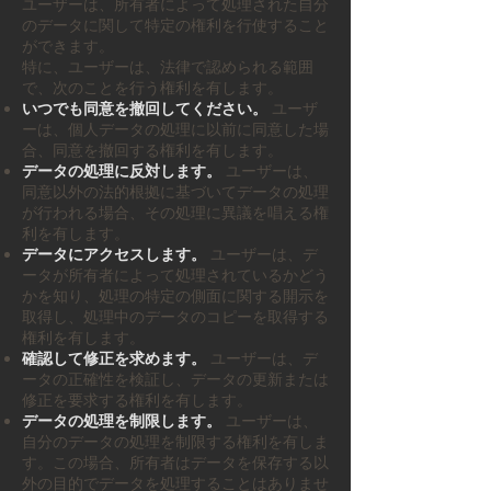
ユーザーは、所有者によって処理された自分
のデータに関して特定の権利を行使すること
ができます。
特に、ユーザーは、法律で認められる範囲
で、次のことを行う権利を有します。
いつでも同意を撤回してください。
ユーザ
ーは、個人データの処理に以前に同意した場
合、同意を撤回する権利を有します。
データの処理に反対します。
ユーザーは、
同意以外の法的根拠に基づいてデータの処理
が行われる場合、その処理に異議を唱える権
利を有します。
データにアクセスします。
ユーザーは、デ
ータが所有者によって処理されているかどう
かを知り、処理の特定の側面に関する開示を
取得し、処理中のデータのコピーを取得する
権利を有します。
確認して修正を求めます。
ユーザーは、デ
ータの正確性を検証し、データの更新または
修正を要求する権利を有します。
データの処理を制限します。
ユーザーは、
自分のデータの処理を制限する権利を有しま
す。この場合、所有者はデータを保存する以
外の目的でデータを処理することはありませ