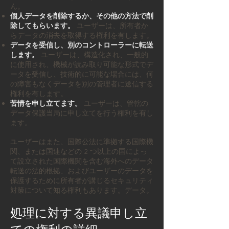
ん。
個人データを削除するか、その他の方法で削
除してもらいます。
ユーザーは、所有者か
らデータの消去を取得する権利を有します。
データを受信し、別のコントローラーに転送
します。
ユーザーは、構造化され、一般的
に使用され、機械が読み取り可能な形式でデ
ータを受信し、技術的に可能な場合には、何
の障害もなくデータを別の管理者に送信する
権利を有します。
苦情を申し立てます。
ユーザーは、管轄の
データ保護当局に申し立てを行う権利を有し
ます。
ユーザーはまた、国際公法に準拠する国際機
関、または国連などの 2 つ以上の国によっ
て設立された国際機関を含む海外へのデータ
転送の法的根拠、およびユーザーのデータを
保護するために所有者が講じるセキュリティ
対策について知る権利もあります。データ。
処理に対する異議申し立