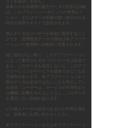
ストを提供しません。
収集される各種類の個人データの完全な詳細
は、このプライバシー ポリシーの専用セク
ション、またはデータ収集の前に表示される
特定の説明テキストで提供されます。
個人データはユーザーが自由に提供すること
ができ、使用状況データの場合は本アプリケ
ーションの使用時に自動的に収集されます。
他に指定がない限り、このアプリケーション
によって要求されるすべてのデータは必須で
あり、このデータを提供しないと、このアプ
リケーションがサービスを提供できなくなる
可能性があります。本アプリケーションが一
部のデータが必須ではないことを明示してい
る場合、ユーザーは、サービスの可用性また
は機能に影響を与えることなく、このデータ
を通信しない自由があります。
どの個人データが必須であるかが不明な場合
は、所有者にお問い合わせください。
本アプリケーションまたは本アプリケーショ