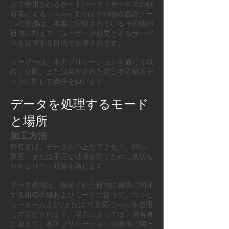
ンで使用されるサードパーティサービスの所
有者による Cookie またはその他の追跡ツー
ルの使用は、本書に記載されているその他の
目的に加えて、ユーザーが必要とするサービ
スを提供する目的で使用されます。 。
ユーザーは、本アプリケーションを通じて取
得、公開、または共有された第三者の個人デ
ータに対して責任を負います。
データを処理するモード
と場所
加工方法
所有者は、データの不正なアクセス、開示、
変更、または不正な破壊を防ぐために適切な
セキュリティ対策を講じます。
データ処理は、指定された目的に厳密に関連
する組織手順およびモードに従って、コンピ
ューターおよび/または IT 対応ツールを使用
して実行されます。場合によっては、所有者
に加えて、本アプリケーションの運用に関与