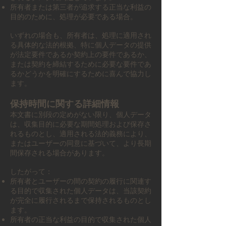
所有者または第三者が追求する正当な利益の
目的のために、処理が必要である場合。
いずれの場合も、所有者は、処理に適用され
る具体的な法的根拠、特に個人データの提供
が法定要件であるか契約上の要件であるか、
または契約を締結するために必要な要件であ
るかどうかを明確にするために喜んで協力し
ます。
保持時間に関する詳細情報
本文書に別段の定めがない限り、個人データ
は、収集目的に必要な期間処理および保存さ
れるものとし、適用される法的義務により、
またはユーザーの同意に基づいて、より長期
間保存される場合があります。
したがって：
所有者とユーザーの間の契約の履行に関連す
る目的で収集された個人データは、当該契約
が完全に履行されるまで保持されるものとし
ます。
所有者の正当な利益の目的で収集された個人