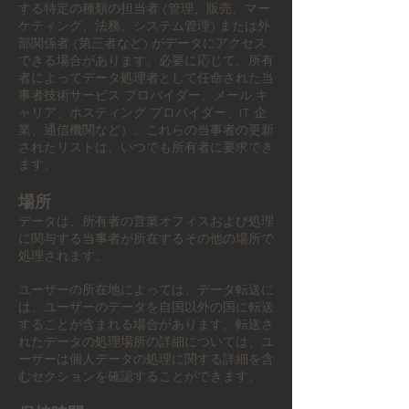
する特定の種類の担当者 (管理、販売、マー
ケティング、法務、システム管理) または外
部関係者 (第三者など) がデータにアクセス
できる場合があります。必要に応じて、所有
者によってデータ処理者として任命された当
事者技術サービス プロバイダー、メール キ
ャリア、ホスティング プロバイダー、IT 企
業、通信機関など）。これらの当事者の更新
されたリストは、いつでも所有者に要求でき
ます。
場所
データは、所有者の営業オフィスおよび処理
に関与する当事者が所在するその他の場所で
処理されます。
ユーザーの所在地によっては、データ転送に
は、ユーザーのデータを自国以外の国に転送
することが含まれる場合があります。転送さ
れたデータの処理場所の詳細については、ユ
ーザーは個人データの処理に関する詳細を含
むセクションを確認することができます。