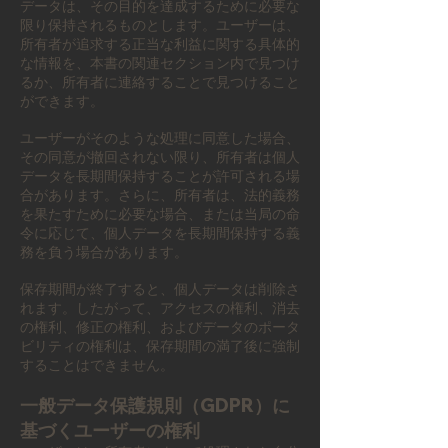
データは、その目的を達成するために必要な
限り保持されるものとします。ユーザーは、
所有者が追求する正当な利益に関する具体的
な情報を、本書の関連セクション内で見つけ
るか、所有者に連絡することで見つけること
ができます。
ユーザーがそのような処理に同意した場合、
その同意が撤回されない限り、所有者は個人
データを長期間保持することが許可される場
合があります。さらに、所有者は、法的義務
を果たすために必要な場合、または当局の命
令に応じて、個人データを長期間保持する義
務を負う場合があります。
保存期間が終了すると、個人データは削除さ
れます。したがって、アクセスの権利、消去
の権利、修正の権利、およびデータのポータ
ビリティの権利は、保存期間の満了後に強制
することはできません。
一般データ保護規則（GDPR）に
基づくユーザーの権利